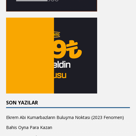
SON YAZILAR
Ekrem Abi Kumarbazların Buluşma Noktası (2023 Fenomen)
Bahis Oyna Para Kazan