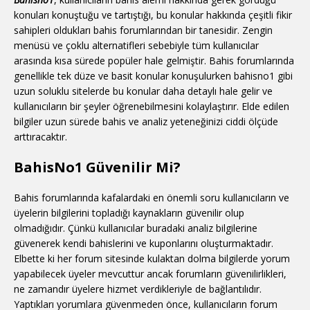
konuları konuştuğu ve tartıştığı, bu konular hakkında çeşitli fikir
sahipleri oldukları bahis forumlarından bir tanesidir. Zengin
menüsü ve çoklu alternatifleri sebebiyle tüm kullanıcılar
arasında kısa sürede popüler hale gelmiştir. Bahis forumlarında
genellikle tek düze ve basit konular konuşulurken bahisno1 gibi
uzun soluklu sitelerde bu konular daha detaylı hale gelir ve
kullanıcıların bir şeyler öğrenebilmesini kolaylaştırır. Elde edilen
bilgiler uzun sürede bahis ve analiz yeteneğinizi ciddi ölçüde
arttıracaktır.
BahisNo1 Güvenilir Mi?
Bahis forumlarında kafalardaki en önemli soru kullanıcıların ve
üyelerin bilgilerini topladığı kaynakların güvenilir olup
olmadığıdır. Çünkü kullanıcılar buradaki analiz bilgilerine
güvenerek kendi bahislerini ve kuponlarını oluşturmaktadır.
Elbette ki her forum sitesinde kulaktan dolma bilgilerde yorum
yapabilecek üyeler mevcuttur ancak forumların güvenilirlikleri,
ne zamandır üyelere hizmet verdikleriyle de bağlantılıdır.
Yaptıkları yorumlara güvenmeden önce, kullanıcıların forum