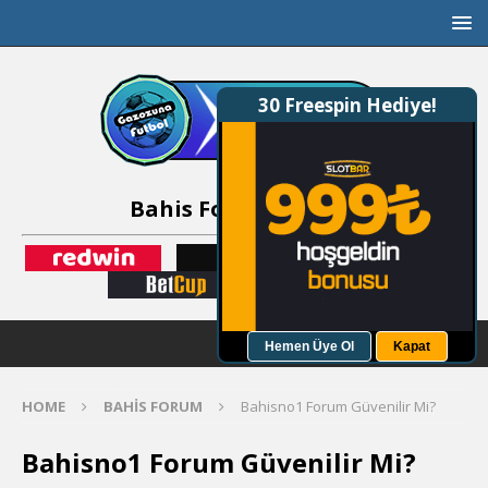
30 Freespin Hediye!
Bahis Forum Siteleri
Hemen Üye Ol
Kapat
HOME
BAHIS FORUM
Bahisno1 Forum Güvenilir Mi?
Bahisno1 Forum Güvenilir Mi?