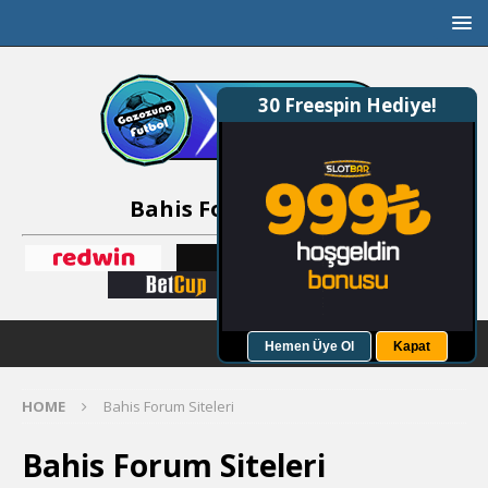
30 Freespin Hediye!
Bahis Forum Siteleri
Hemen Üye Ol
Kapat
HOME
Bahis Forum Siteleri
Bahis Forum Siteleri